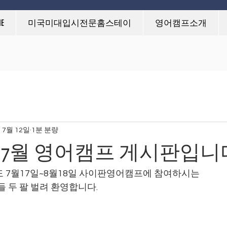
미국미대입시전문홈스테이
영어캠프소개
갤러리
준비사항
E
미국미대입시전문홈스테이
영어캠프소개
 7월 12일
1분 분량
도 7월 영어캠프 게시판입니
도 7월17일~8월18일 사이판영어캠프에 참여하시는 
들 두 팔 벌려 환영합니다.