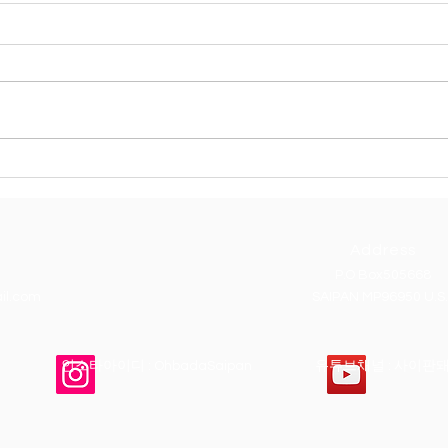
8/17 유콘국제학교 수료식, 귀
8/
국전실력평가,GoodBye Party
이판
Address
P.O Box505668
il.com
SAIPAN MP96950 U.S
스타아이디 : OhbadaSaipan
유튜브채널 : 사이판