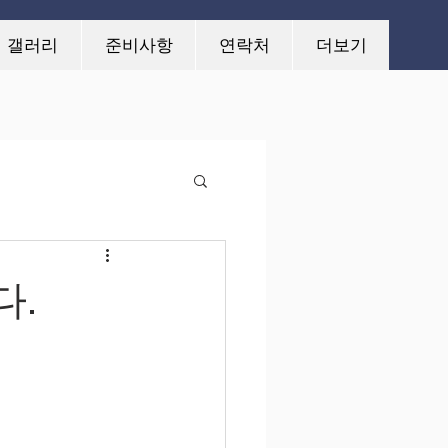
연락처
4주 캠프일지
More
갤러리
준비사항
연락처
더보기
다.