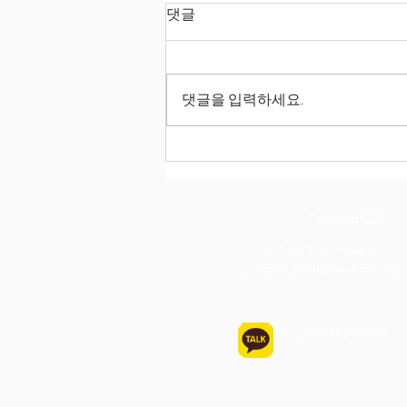
댓글
댓글을 입력하세요.
08/18 그리운 가족품으로 한국
행
Contact Us
Tel: 1-670-287-8456
Email:
lovelypilsun@hotma
카톡 : yuna75yuna75
인