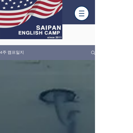
4주 캠프일지